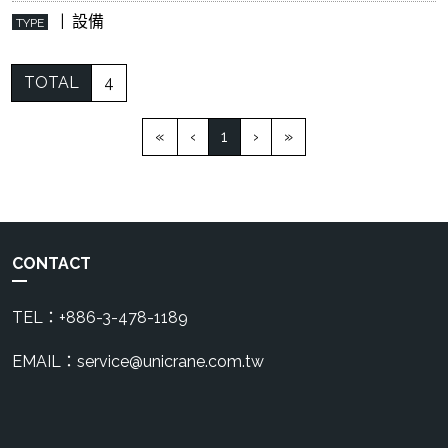
| 設備
TYPE
TOTAL
4
(current)
«
‹
1
›
»
CONTACT
TEL：+886-3-478-1189
EMAIL：service@unicrane.com.tw