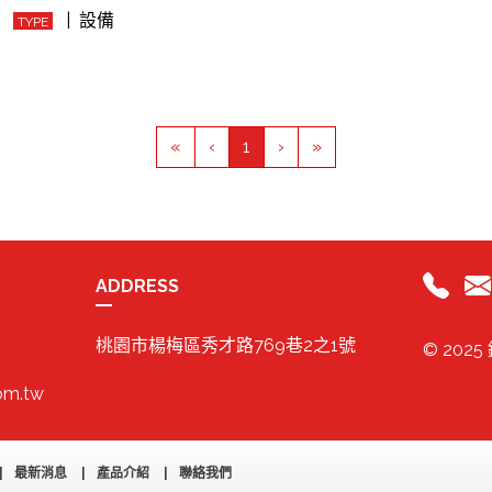
| 設備
TYPE
(current)
«
‹
1
›
»
ADDRESS
桃園市楊梅區秀才路769巷2之1號
© 20
om.tw
最新消息
產品介紹
聯絡我們