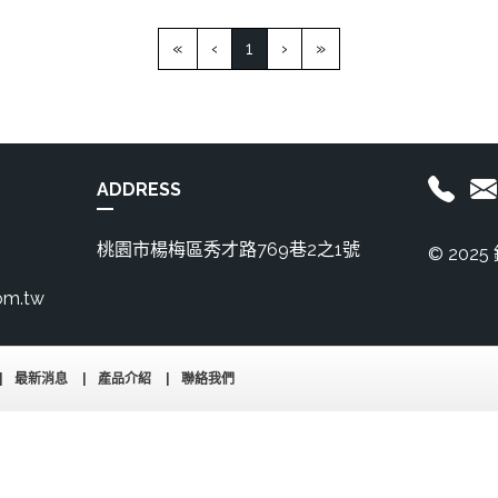
(current)
«
‹
1
›
»
ADDRESS
桃園市楊梅區秀才路769巷2之1號
© 20
om.tw
最新消息
產品介紹
聯絡我們